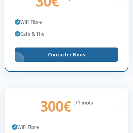
30€
WiFi Fibre
Café & Thé
Contacter Nous
300€
/1 mois
WiFi Fibre