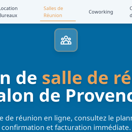
Location
Salles de
Coworking
Bureaux
Réunion
d
on de
salle de r
alon de Proven
e de réunion en ligne, consultez le pla
confirmation et facturation immédiate.