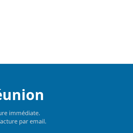
réunion
ture immédiate.
facture par email.