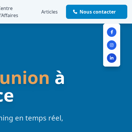
Centre
Articles
Nous contacter
’Affaires
éunion
à
ce
nning en temps réel,