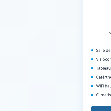
P
Salle d
Visioco
Tableau
Café/th
WiFi ha
Climati